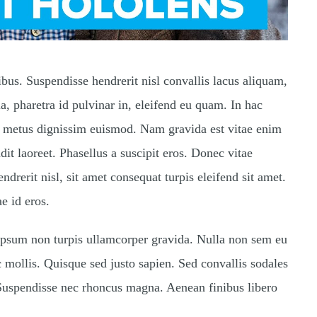
bus. Suspendisse hendrerit nisl convallis lacus aliquam,
a, pharetra id pulvinar in, eleifend eu quam. In hac
t metus dignissim euismod. Nam gravida est vitae enim
it laoreet. Phasellus a suscipit eros. Donec vitae
endrerit nisl, sit amet consequat turpis eleifend sit amet.
e id eros.
 ipsum non turpis ullamcorper gravida. Nulla non sem eu
ec mollis. Quisque sed justo sapien. Sed convallis sodales
. Suspendisse nec rhoncus magna. Aenean finibus libero