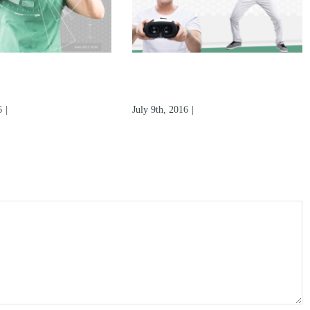
w Will Virtual Reality
Virtual Reality Is N
hange Us?
Here, Be Ready
y 9th, 2016
|
0 Comments
July 1st, 2016
|
0 Comments