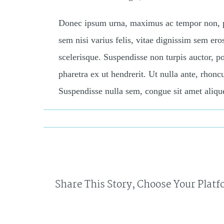
Donec ipsum urna, maximus ac tempor non, por
sem nisi varius felis, vitae dignissim sem ero
scelerisque. Suspendisse non turpis auctor, po
pharetra ex ut hendrerit. Ut nulla ante, rhoncu
Suspendisse nulla sem, congue sit amet alique
By
admin
Published On: August 17th, 2016
Categories:
News
Share This Story, Choose Your Platf