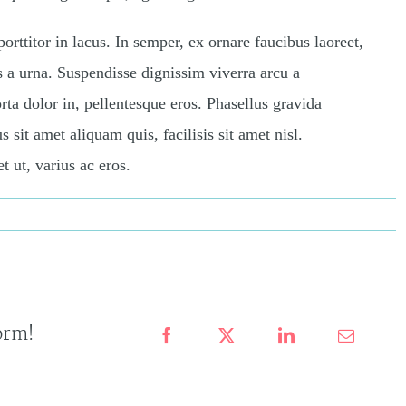
ttitor in lacus. In semper, ex ornare faucibus laoreet,
s a urna. Suspendisse dignissim viverra arcu a
rta dolor in, pellentesque eros. Phasellus gravida
s sit amet aliquam quis, facilisis sit amet nisl.
t ut, varius ac eros.
on
0 Comments
Tags:
Avada
,
Technology
,
Virtual Reality
What
Does
Augmented
Virtual
Reality
Mean
orm!