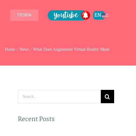
TIENDA
Home
News
What Does Augmented Virtual Reality Mean
Search
for:
Recent Posts
Hello world!