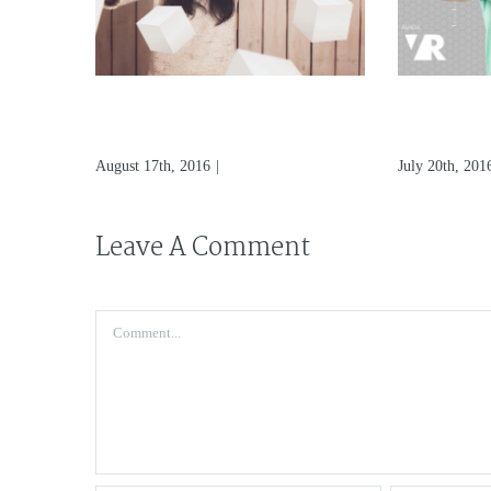
it In
What Does Augmented
Virtual Re
Virtual Reality Mean
Finest B
August 17th, 2016
|
0 Comments
July 20th, 201
Leave A Comment
Comment