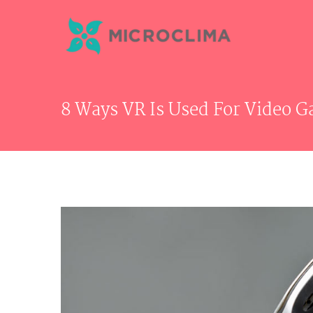
Skip
to
content
8 Ways VR Is Used For Video 