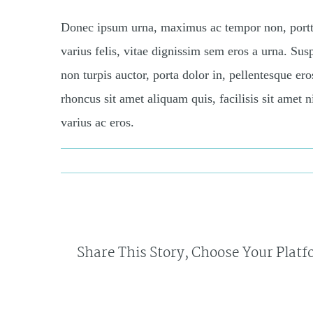
Donec ipsum urna, maximus ac tempor non, porttit
varius felis, vitae dignissim sem eros a urna. Su
non turpis auctor, porta dolor in, pellentesque ero
rhoncus sit amet aliquam quis, facilisis sit amet 
varius ac eros.
By
admin
Published On: August 18th, 2016
Categories:
News
Share This Story, Choose Your Platf