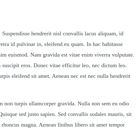
r Video Games
Suspendisse hendrerit nisl convallis lacus aliquam, id
etra id pulvinar in, eleifend eu quam. In hac habitasse
sim euismod. Nam gravida est vitae enim viverra vulputate.
 suscipit eros. Donec vitae efficitur leo, nec dictum leo.
turpis eleifend sit amet. Aenean nec est nec nulla hendrerit
um non turpis ullamcorper gravida. Nulla non sem eu odio
 Quisque sed justo sapien. Sed convallis sodales mauris, sit
c rhoncus magna. Aenean finibus libero sit amet tempor