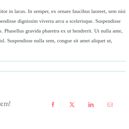
or in lacus. In semper, ex ornare faucibus laoreet, sem nisi
spendisse dignissim viverra arcu a scelerisque. Suspendisse
s. Phasellus gravida pharetra ex ut hendrerit. Ut nulla ante,
nisl. Suspendisse nulla sem, congue sit amet aliquet ut,
on
0 Comments
Tags:
Avada
,
Technology
,
Virtual Reality
8
Ways
VR
Is
Used
For
Video
orm!
Games