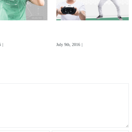
ality Is At It’s
How Will Virtual Reality
eginning
Change Us?
6
|
0 Comments
July 9th, 2016
|
0 Comments