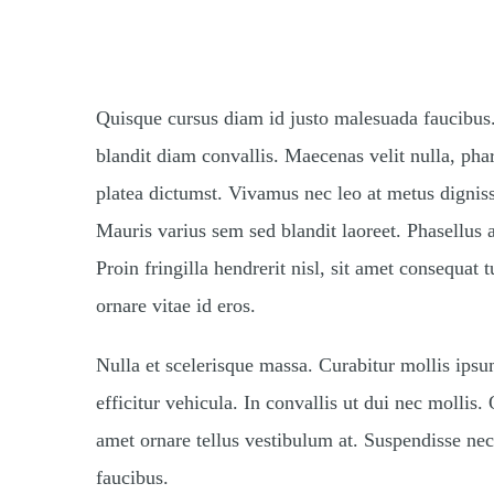
8 Ways VR Is Used Fo
Quisque cursus diam id justo malesuada faucibus. 
blandit diam convallis. Maecenas velit nulla, phar
platea dictumst. Vivamus nec leo at metus dignis
Mauris varius sem sed blandit laoreet. Phasellus a
Proin fringilla hendrerit nisl, sit amet consequat 
ornare vitae id eros.
Nulla et scelerisque massa. Curabitur mollis ips
efficitur vehicula. In convallis ut dui nec mollis.
amet ornare tellus vestibulum at. Suspendisse ne
faucibus.