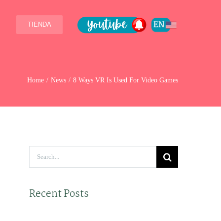
TIENDA
Home
News
8 Ways VR Is Used For Video Games
Search
for:
Recent Posts
Hello world!