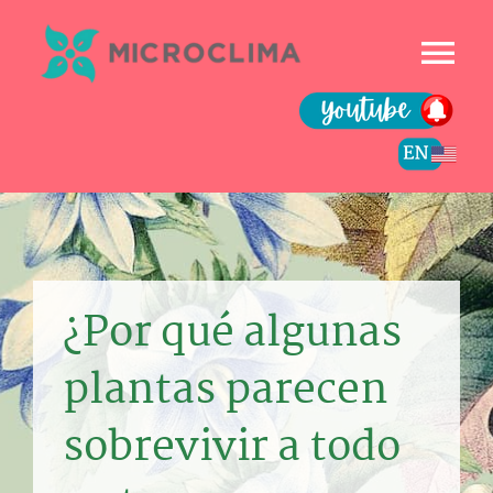
Skip
to
Tog
content
Nav
INICIO
INSPIRATE
PROYECTOS
¿Por qué algunas
TIENDA
plantas parecen
sobrevivir a todo